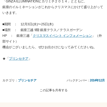
「GINZA ILLUMINATIONヒカリミチ２０１４」とともに、
銀座のイルミネーションがこれからクリスマスにかけて盛り上がって
いきます。
■期間 ： 12月3日(水)
〜
25日(木)
■場所 ： 銀座三越 9階 銀座テラス／テラスガーデン
HP ： 銀座三越「
クリスマスイベント インフォメーション
」（外
部サイト）
機会がございましたら、ぜひお出かけになってみてくださいね。
★「
プリンセチア
」
カテゴリ：
プリンセチア
バックナンバー：
2014年12月
この記事を共有する