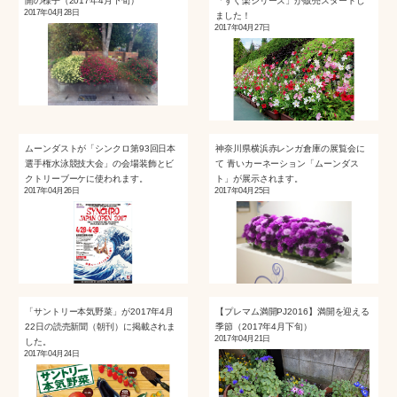
開の様子（2017年4月下旬）
「すぐ楽シリーズ」が販売スタートし
2017年04月28日
ました！
2017年04月27日
ムーンダストが「シンクロ第93回日本
神奈川県横浜赤レンガ倉庫の展覧会に
選手権水泳競技大会」の会場装飾とビ
て 青いカーネーション「ムーンダス
クトリーブーケに使われます。
ト」が展示されます。
2017年04月26日
2017年04月25日
「サントリー本気野菜」が2017年4月
【プレマム満開PJ2016】満開を迎える
22日の読売新聞（朝刊）に掲載されま
季節（2017年4月下旬）
2017年04月21日
した。
2017年04月24日