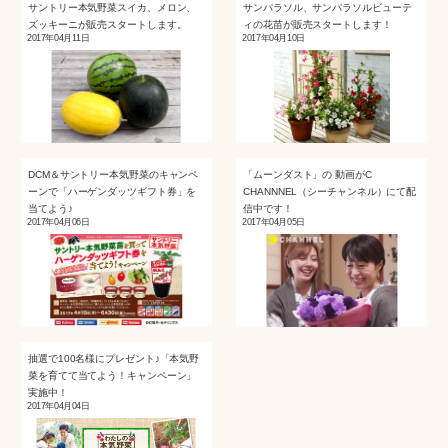
サントリー本気野菜スイカ、メロン、
サンパラソル、サンパラソルビューテ
ズッキーニが販売スタートします。
ィの花苗が販売スタートします！
2017年04月11日
2017年04月10日
DCM＆サントリー本気野菜のキャンペ
「ムーンダスト」の 動画がC
ーンで「ハーゲンダッツギフト券」を
CHANNNEL（シーチャンネル）にて配
当てよう♪
信中です！
2017年04月06日
2017年04月05日
抽選で100名様にプレゼント♪「本気野
菜を育てて当てよう！キャンペーン」
実施中！
2017年04月04日