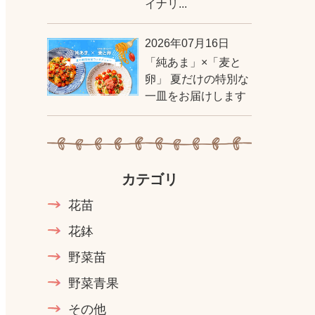
イナリ...
2026年07月16日
「純あま」×「麦と
卵」 夏だけの特別な
一皿をお届けします
カテゴリ
花苗
花鉢
野菜苗
野菜青果
その他