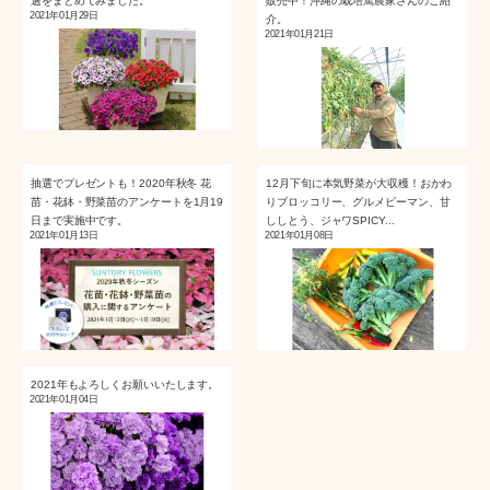
選をまとめてみました。
販売中！沖縄の栽培篤農家さんのご紹
2021年01月29日
介。
2021年01月21日
抽選でプレゼントも！2020年秋冬 花
12月下旬に本気野菜が大収穫！おかわ
苗・花鉢・野菜苗のアンケートを1月19
りブロッコリー、グルメピーマン、甘
日まで実施中です。
ししとう、ジャワSPICY...
2021年01月13日
2021年01月08日
2021年もよろしくお願いいたします。
2021年01月04日