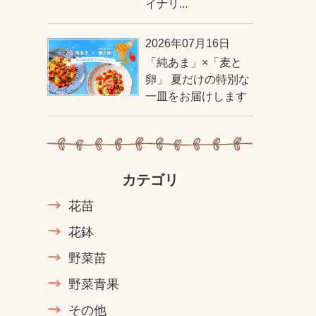
イナリ...
2026年07月16日
「純あま」×「麦と
卵」 夏だけの特別な
一皿をお届けします
カテゴリ
花苗
花鉢
野菜苗
野菜青果
その他