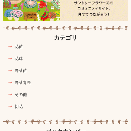
カテゴリ
花苗
花鉢
野菜苗
野菜青果
その他
切花