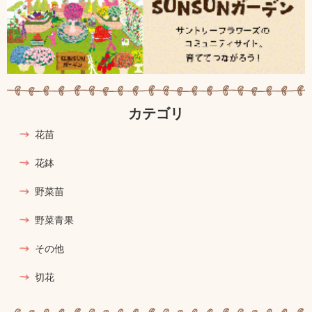
カテゴリ
花苗
花鉢
野菜苗
野菜青果
その他
切花