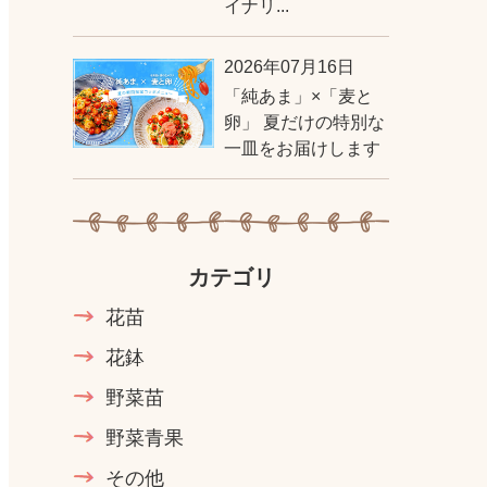
イナリ...
2026年07月16日
「純あま」×「麦と
卵」 夏だけの特別な
一皿をお届けします
カテゴリ
花苗
花鉢
野菜苗
野菜青果
その他