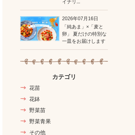
イナリ...
2026年07月16日
「純あま」×「麦と
卵」 夏だけの特別な
一皿をお届けします
カテゴリ
花苗
花鉢
野菜苗
野菜青果
その他