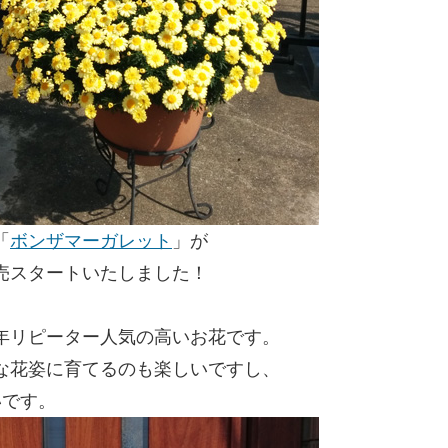
「
ボンザマーガレット
」が
売スタートいたしました！
年リピーター人気の高いお花です。
な花姿に育てるのも楽しいですし、
いです。