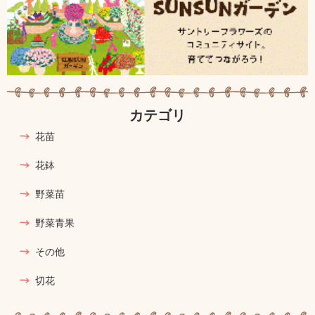
カテゴリ
花苗
花鉢
野菜苗
野菜青果
その他
切花