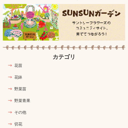
カテゴリ
花苗
花鉢
野菜苗
野菜青果
その他
切花