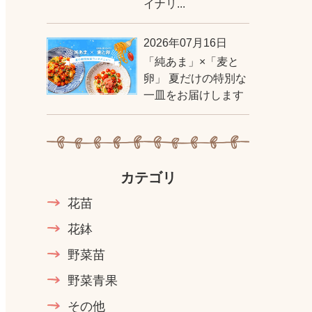
イナリ...
2026年07月16日
「純あま」×「麦と
卵」 夏だけの特別な
一皿をお届けします
カテゴリ
花苗
花鉢
野菜苗
野菜青果
その他