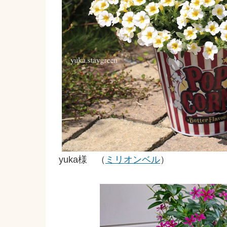
yuka様 （
ミリオンベル
）