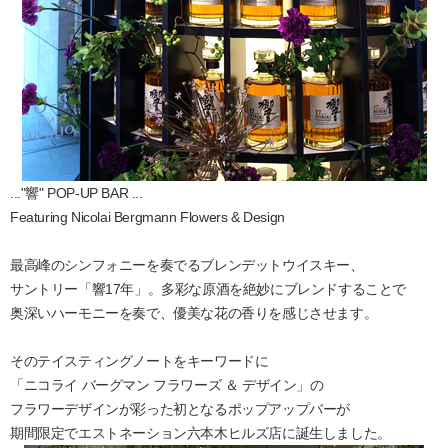
..."響" POP-UP BAR ...
Featuring Nicolai Bergmann Flowers & Design
最高峰のシンフォニーを奏でるブレンデットウイスキー、
サントリー「響17年」。多彩な原酒を絶妙にブレンドすることで
奥深いハーモニーを奏で、優美な花の香りを感じさせます。
そのテイスティングノートをキーワードに
「ニコライ バーグマン フラワーズ ＆ デザイン」の
フラワーデザインが彩った初となるポップアップバーが
期間限定でエストネーション六本木ヒルズ店に誕生しました。