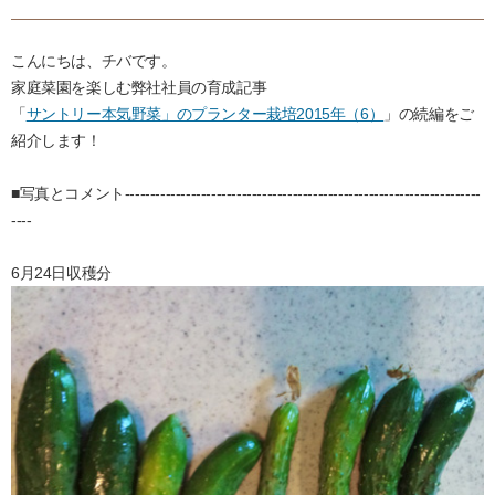
こんにちは、チバです。
家庭菜園を楽しむ弊社社員の育成記事
「
サントリー本気野菜」のプランター栽培2015年（6）
」の続編をご
紹介します！
■写真とコメント----------------------------------------------------------------------
----
6月24日収穫分