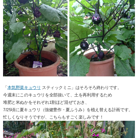
「
本気野菜キュウリ
スティックミニ」はそろそろ終わりです。
今週末にこのキュウリを全部抜いて、土を再利用するため
堆肥と米ぬかをそれぞれ1割ほど混ぜておき、
7/25頃に夏キュウリ（強健豊作・夏ふうみ）を植え替える計画です。
忙しくなりそうですが、こちらもすごく楽しみです！