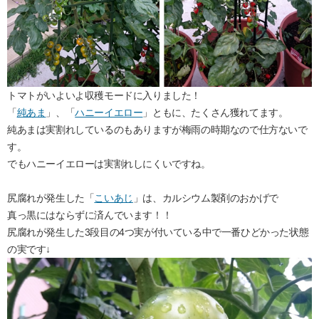
トマトがいよいよ収穫モードに入りました！
「
純あま
」、「
ハニーイエロー
」ともに、たくさん獲れてます。
純あまは実割れしているのもありますが梅雨の時期なので仕方ないで
す。
でもハニーイエローは実割れしにくいですね。
尻腐れが発生した「
こいあじ
」は、カルシウム製剤のおかげで
真っ黒にはならずに済んでいます！！
尻腐れが発生した3段目の4つ実が付いている中で一番ひどかった状態
の実です↓