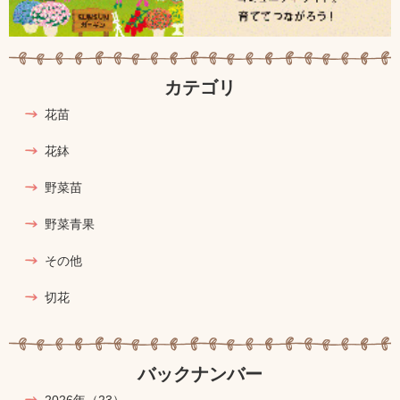
カテゴリ
花苗
花鉢
野菜苗
野菜青果
その他
切花
バックナンバー
2026年
（23）