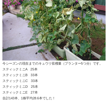
今シーズンの現在までのキュウリ収穫量（プランター5つ分）です。
スティックミニA 25本
スティックミニB 33本
スティックミニC 33本
スティックミニD 25本
スティックミニE 27本
合計143本、1株平均28.6本でした！