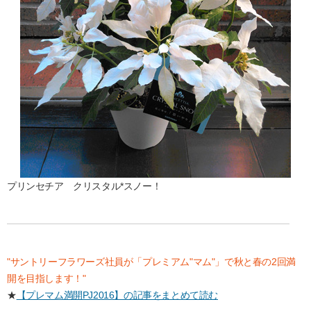
プリンセチア クリスタル*スノー！
"サントリーフラワーズ社員が「プレミアム"マム"」で秋と春の2回満
開を目指します！"
★
【プレマム満開PJ2016】の記事をまとめて読む