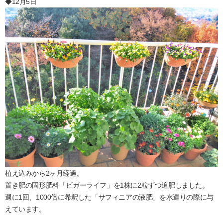
◆12月5日
植え込みから2ヶ月経過。
置き肥の固形肥料「ビガーライフ」を1株に2粒ずつ追肥しました。
週に1回、1000倍に希釈した「サフィニアの液肥」を水遣りの際に与
えています。