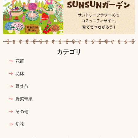
カテゴリ
花苗
花鉢
野菜苗
野菜青果
その他
切花