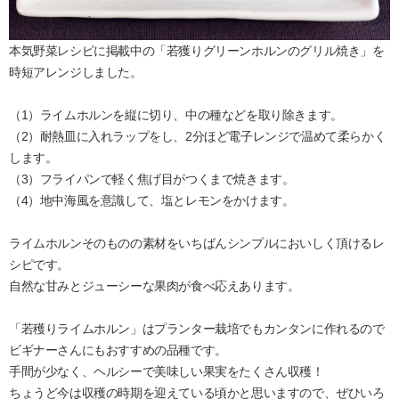
本気野菜レシピに掲載中の「若獲りグリーンホルンのグリル焼き」を
時短アレンジしました。
（1）ライムホルンを縦に切り、中の種などを取り除きます。
（2）耐熱皿に入れラップをし、2分ほど電子レンジで温めて柔らかく
します。
（3）フライパンで軽く焦げ目がつくまで焼きます。
（4）地中海風を意識して、塩とレモンをかけます。
ライムホルンそのものの素材をいちばんシンプルにおいしく頂けるレ
シピです。
自然な甘みとジューシーな果肉が食べ応えあります。
「若穫りライムホルン」はプランター栽培でもカンタンに作れるので
ビギナーさんにもおすすめの品種です。
手間が少なく、ヘルシーで美味しい果実をたくさん収穫！
ちょうど今は収穫の時期を迎えている頃かと思いますので、ぜひいろ