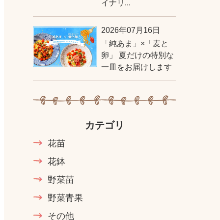
イナリ...
2026年07月16日
「純あま」×「麦と
卵」 夏だけの特別な
一皿をお届けします
カテゴリ
花苗
花鉢
野菜苗
野菜青果
その他