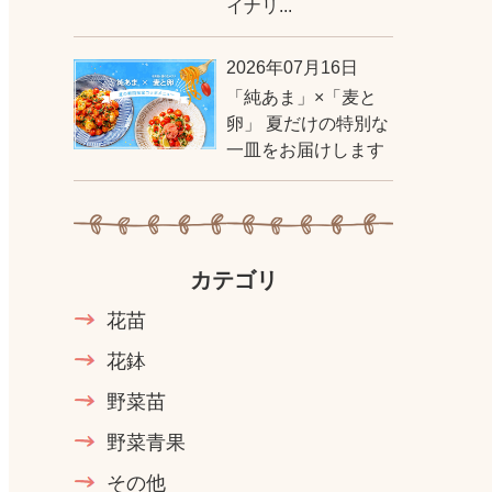
イナリ...
2026年07月16日
「純あま」×「麦と
卵」 夏だけの特別な
一皿をお届けします
カテゴリ
花苗
花鉢
野菜苗
野菜青果
その他