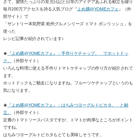
さて、愛情たっぷりの育児日記と日常のアイデアあふれる献立を綴り
毎月200万アクセスを誇る人気ブログ『
よめ膳@YOMEカフェ
』（外
部サイト）で
「サントリー本気野菜 欧州グルメシリーズ トマト ボンリッシュ」を
使った
レシピ記事が紹介されています♪
★
『よめ膳@YOMEカフェ』：手作りケチャップ。 でホットドッ
ク。
（外部サイト）
いろんな料理に使える手作りトマトケチャップの作り方が紹介されて
ます。
ホットドックもご馳走になりますね。フルーツケチャップというのも
気になります。
★
『よめ膳@YOMEカフェ』：はちみつヨーグルトピカタ。 と献
立。
（外部サイト）
定番のトマトソースパスタですが、トマトが肉厚なところがポイント
ですね。
はちみつヨーグルトピカタもとても美味しそうです。