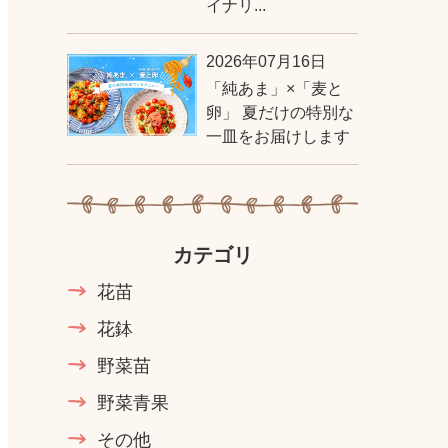
イナリ...
2026年07月16日
「純あま」×「麦と
卵」 夏だけの特別な
一皿をお届けします
カテゴリ
花苗
花鉢
野菜苗
野菜青果
その他