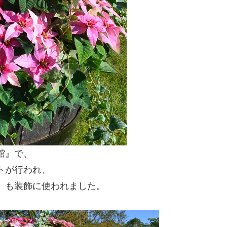
館』で、
トが行われ、
」も装飾に使われました。