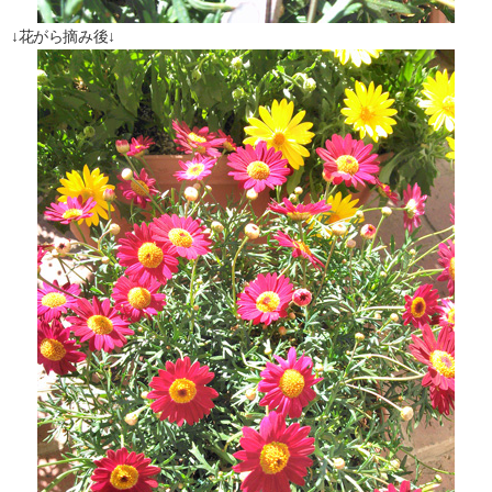
↓花がら摘み後↓