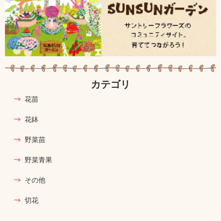
カテゴリ
花苗
花鉢
野菜苗
野菜青果
その他
切花