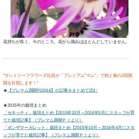
花持ちが良く、今のところ、花がら摘みはほとんどしていません。
"サントリーフラワーズ社員が「プレミアム"マム"」で秋と春の2回満
開を目指します！"
★
【プレマム満開PJ2016】の記事をまとめて読む
★2015年の栽培まとめ
「セネッティ」栽培まとめ【2015年10月～2016年5月にスタッフが育
てた栽培記事】（プレマム満開ＰＪより）
「ボンザマーガレット」栽培まとめ【2015年10月～2016年4月にスタ
ッフが育てた栽培記事】（プレマム満開ＰＪより）