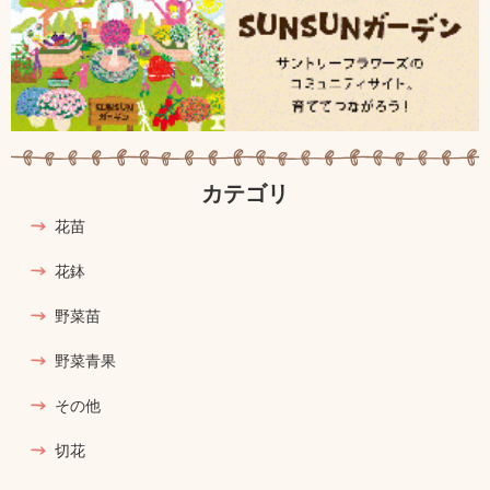
カテゴリ
花苗
花鉢
野菜苗
野菜青果
その他
切花