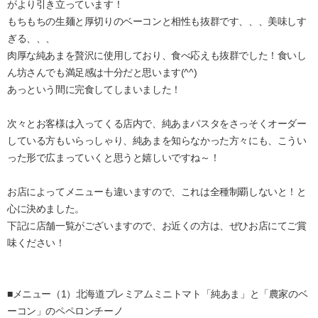
がより引き立っています！
もちもちの生麺と厚切りのベーコンと相性も抜群です、、、美味しす
ぎる、、、
肉厚な純あまを贅沢に使用しており、食べ応えも抜群でした！食いし
ん坊さんでも満足感は十分だと思います(^^)
あっという間に完食してしまいました！
次々とお客様は入ってくる店内で、純あまパスタをさっそくオーダー
している方もいらっしゃり、純あまを知らなかった方々にも、こうい
った形で広まっていくと思うと嬉しいですね～！
お店によってメニューも違いますので、これは全種制覇しないと！と
心に決めました。
下記に店舗一覧がございますので、お近くの方は、ぜひお店にてご賞
味ください！
■メニュー（1）北海道プレミアムミニトマト「純あま」と「農家のベ
ーコン」のペペロンチーノ