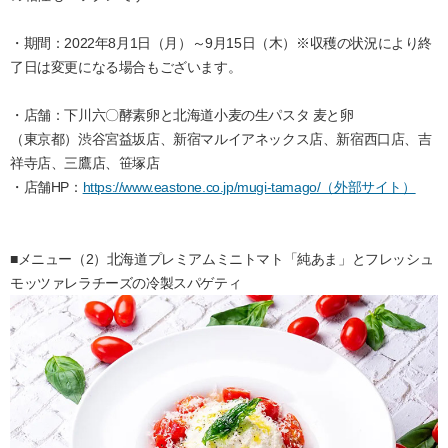
・期間：2022年8月1日（月）～9月15日（木）※収穫の状況により終
了日は変更になる場合もございます。
・店舗：下川六〇酵素卵と北海道小麦の生パスタ 麦と卵
（東京都）渋谷宮益坂店、新宿マルイアネックス店、新宿西口店、吉
祥寺店、三鷹店、笹塚店
・店舗HP：
https://www.eastone.co.jp/mugi-tamago/（外部サイト）
■メニュー（2）北海道プレミアムミニトマト「純あま」とフレッシュ
モッツァレラチーズの冷製スパゲティ