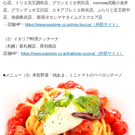
心店、トリエ京王調布店、グランエミオ所沢店、nonowa武蔵小金井
店、グランデュオ立川店、エキアプレミエ和光店、ぷらりと京王府中
店、池袋東武店 、新宿タカシマヤタイムズスクエア店
・店舗HP：
https://www.eastone.co.jp/mia-bocca/（外部サイト）
（2）イタリア料理クッチーナ
（札幌）新札幌店、厚別南店
店舗HP：
https://www.eastone.co.jp/trattoria-cucina/（外部サイト）
■メニュー（3）本気野菜「純あま」ミニトマトのペペロンチーノ