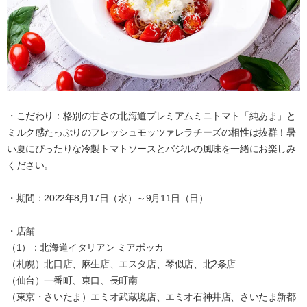
・こだわり：格別の甘さの北海道プレミアムミニトマト「純あま」と
ミルク感たっぷりのフレッシュモッツァレラチーズの相性は抜群！暑
い夏にぴったりな冷製トマトソースとバジルの風味を一緒にお楽しみ
ください。
・期間：2022年8月17日（水）～9月11日（日）
・店舗
（1）：北海道イタリアン ミアボッカ
（札幌）北口店、麻生店、エスタ店、琴似店、北2条店
（仙台）一番町、東口、長町南
（東京・さいたま）エミオ武蔵境店、エミオ石神井店、さいたま新都