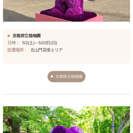
■
京都府立植物園
日時：
5/2(土)～5/10日(日)
設置場所：
北山門花壇エリア
▶ 京都府立植物園