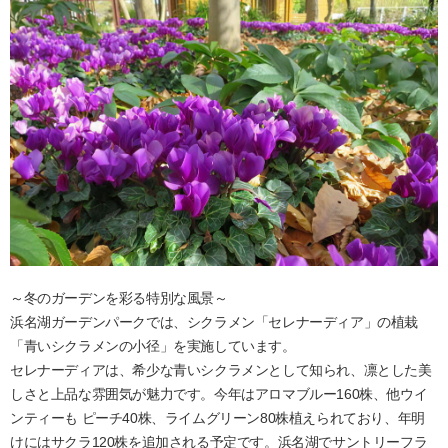
～冬のガーデンを彩る特別な風景～
浜名湖ガーデンパークでは、シクラメン「セレナーディア」の植栽
「青いシクラメンの小径」を実施しています。
セレナーディアは、希少な青いシクラメンとして知られ、凛とした美
しさと上品な雰囲気が魅力です。今年はアロマブルー160株、他ウイ
ンティーも ピーチ40株、ライムグリーン80株植えられており、年明
けにはサクラ120株を追加される予定です。浜名湖でサントリーフラ