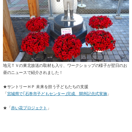
地元ＴＶの東北放送の取材も入り、ワークショップの様子が翌日のお
昼のニュースで紹介されました！
★サントリーＨＰ 未来を担う子どもたちの支援
「
宮城県で｢石巻市子どもセンター｣完成、開所記念式実施
」
★「
赤い花プロジェクト
」