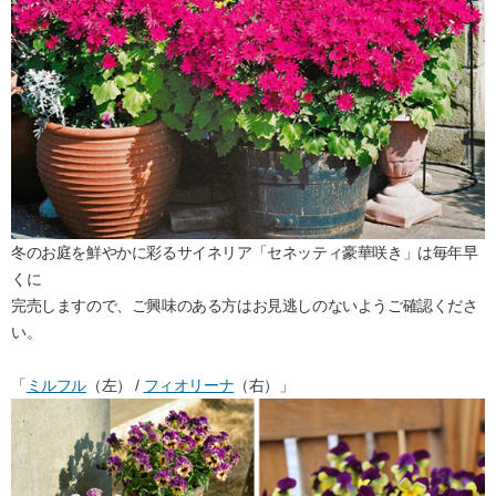
冬のお庭を鮮やかに彩るサイネリア「セネッティ豪華咲き」は毎年早
くに
完売しますので、ご興味のある方はお見逃しのないようご確認くださ
い。
「
ミルフル
（左） /
フィオリーナ
（右）」