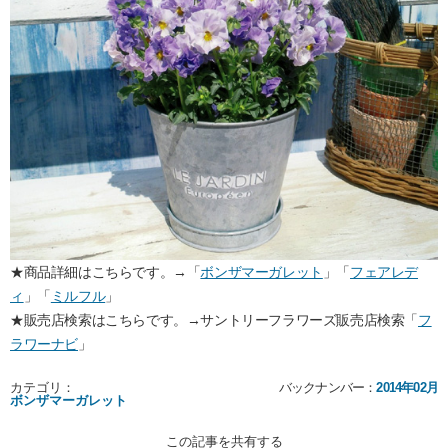
★商品詳細はこちらです。→「
ボンザマーガレット
」「
フェアレデ
ィ
」「
ミルフル
」
★販売店検索はこちらです。→サントリーフラワーズ販売店検索「
フ
ラワーナビ
」
カテゴリ：
バックナンバー：
2014年02月
ボンザマーガレット
この記事を共有する