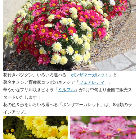
花付きバツグン、いろいろ選べる「
ボンザマーガレット
」と、
著名ネメシア育種家コラボのネメシア「
フェアレディ
」、
華やかなフリル咲きビオラ「
ミルフル
」が2月中旬より全国で販売ス
タートいたします！
花の色＆形をいろいろ選べる「ボンザマーガレット」は、8種類のラ
インアップ。