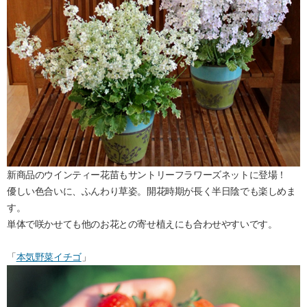
新商品のウインティー花苗もサントリーフラワーズネットに登場！
優しい色合いに、ふんわり草姿。開花時期が長く半日陰でも楽しめま
す。
単体で咲かせても他のお花との寄せ植えにも合わせやすいです。
「
本気野菜イチゴ
」