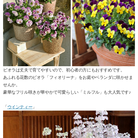
ビオラは丈夫で育てやすいので、初心者の方にもおすすめです。
あふれる花数のビオラ「フィオリーナ」をお庭やベランダに咲かせま
せんか。
豪華なフリル咲きが華やかで可愛らしい「ミルフル」も大人気です♪
「
ウインティー
」