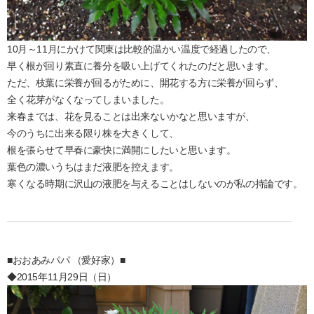
10月～11月にかけて関東は比較的温かい温度で経過したので、
早く根が回り素直に養分を吸い上げてくれたのだと思います。
ただ、枝葉に栄養が回るがために、開花する方に栄養が回らず、
全く花芽がなくなってしまいました。
来春までは、花を見ることは出来ないかなと思いますが、
今のうちに出来る限り株を大きくして、
根を張らせて早春に豪快に満開にしたいと思います。
葉色の濃いうちはまだ液肥を控えます。
寒くなる時期に沢山の液肥を与えることはしないのが私の持論です。
■おおあみパパ （愛好家）■
◆2015年11月29日（日）