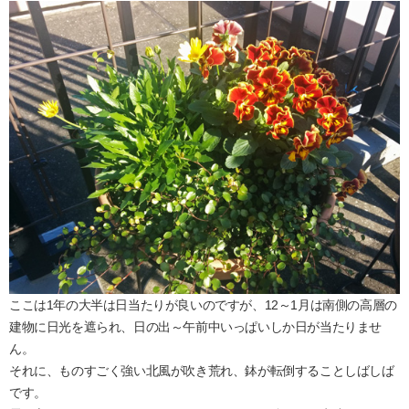
ここは1年の大半は日当たりが良いのですが、12～1月は南側の高層の
建物に日光を遮られ、日の出～午前中いっぱいしか日が当たりませ
ん。
それに、ものすごく強い北風が吹き荒れ、鉢が転倒することしばしば
です。