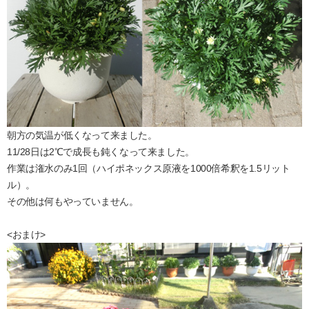
朝方の気温が低くなって来ました。
11/28日は2℃で成長も鈍くなって来ました。
作業は潅水のみ1回（ハイポネックス原液を1000倍希釈を1.5リット
ル）。
その他は何もやっていません。
<おまけ>