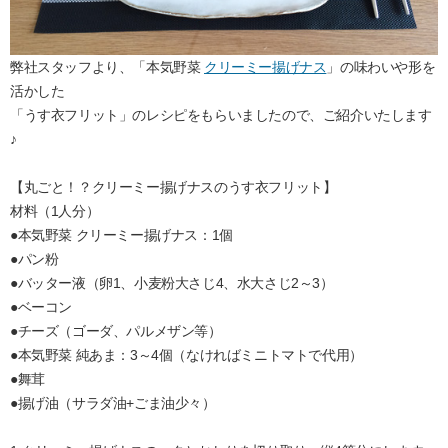
弊社スタッフより、「本気野菜
クリーミー揚げナス
」の味わいや形を
活かした
「うす衣フリット」のレシピをもらいましたので、ご紹介いたします
♪
【丸ごと！？クリーミー揚げナスのうす衣フリット】
材料（1人分）
●本気野菜 クリーミー揚げナス：1個
●パン粉
●バッター液（卵1、小麦粉大さじ4、水大さじ2～3）
●ベーコン
●チーズ（ゴーダ、パルメザン等）
●本気野菜 純あま：3～4個（なければミニトマトで代用）
●舞茸
●揚げ油（サラダ油+ごま油少々）