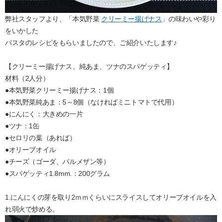
弊社スタッフより、「本気野菜
クリーミー揚げナス
」の味わいや彩り
をいかした
パスタのレシピをもらいましたので、ご紹介いたします♪
【クリーミー揚げナス、純あま、ツナのスパゲッティ】
材料（2人分）
●本気野菜クリーミー揚げナス：1個
●本気野菜純あま：5～8個（なければミニトマトで代用）
●にんにく：大きめの一片
●ツナ：1缶
●セロリの葉（あれば）
●オリーブオイル
●チーズ（ゴーダ、パルメザン等）
●スパゲッティ1.8mm.：200グラム
1.にんにくの芽を取り2ｍｍくらいにスライスしてオリーブオイルを入
れ弱火で炒める。